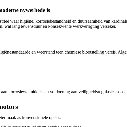
 moderne nywerhede is
trieë waar higiëne, korrosiebestandheid en duursaamheid van kardinale 
, wat lang lewensduur en konsekwente werkverrigting verseker.
iënestandaarde en weerstand teen chemiese blootstelling vereis. Algem
g aan korrosiewe middels en voldoening aan veiligheidsregulasies soos .
motors
eter maak as konvensionele opsies: