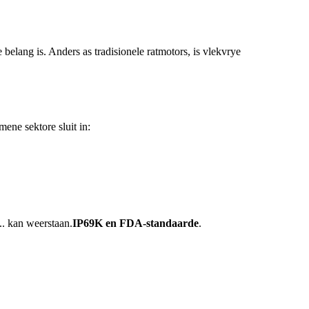
belang is. Anders as tradisionele ratmotors, is vlekvrye
ene sektore sluit in:
.. kan weerstaan.
IP69K en FDA-standaarde
.