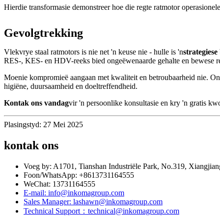
Hierdie transformasie demonstreer hoe die regte ratmotor operasionele 
Gevolgtrekking
Vlekvrye staal ratmotors is nie net 'n keuse nie - hulle is 'n
strategiese
RES-, KES- en HDV-reeks bied ongeëwenaarde gehalte en bewese result
Moenie kompromieë aangaan met kwaliteit en betroubaarheid nie. Ont
higiëne, duursaamheid en doeltreffendheid.
Kontak ons ​​vandag
vir 'n persoonlike konsultasie en kry 'n gratis 
Plasingstyd: 27 Mei 2025
kontak ons
Voeg by: A1701, Tianshan Industriële Park, No.319, Xiangjian
Foon/WhatsApp: +8613731164555
WeChat: 13731164555
E-mail: info@inkomagroup.com
Sales Manager: lashawn@inkomagroup.com
Technical Support：technical@inkomagroup.com