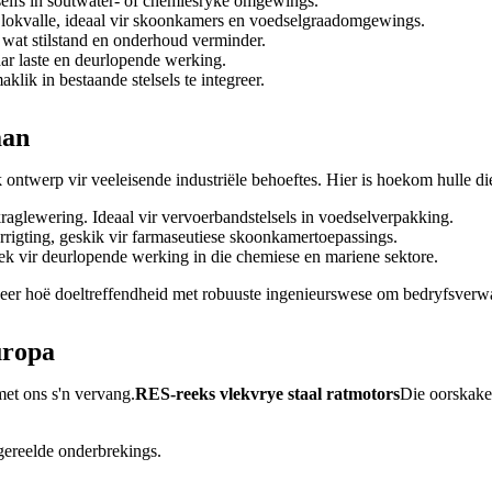
elfs in soutwater- of chemiesryke omgewings.
e lokvalle, ideaal vir skoonkamers en voedselgraadomgewings.
wat stilstand en onderhoud verminder.
ar laste en deurlopende werking.
lik in bestaande stelsels te integreer.
aan
k ontwerp vir veeleisende industriële behoeftes. Hier is hoekom hulle d
aglewering. Ideaal vir vervoerbandstelsels in voedselverpakking.
rigting, geskik vir farmaseutiese skoonkamertoepassings.
fek vir deurlopende werking in die chemiese en mariene sektore.
ineer hoë doeltreffendheid met robuuste ingenieurswese om bedryfsverwa
uropa
met ons s'n vervang.
RES-reeks vlekvrye staal ratmotors
Die oorskakel
gereelde onderbrekings.