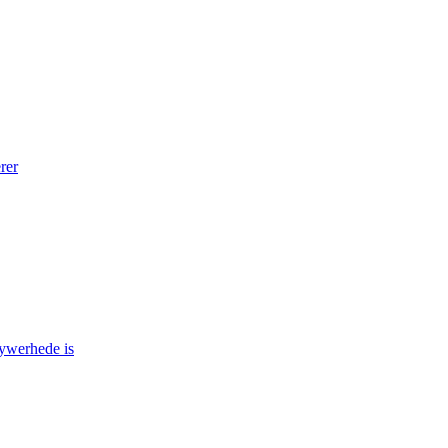
rer
nywerhede is