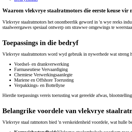
Waarom vlekvrye staalratmotors die eerste keuse vir
Vlekvrye staalratmotors het onontbeerlik geword in 'n wye reeks indus
staalweergawes spesiaal ontwerp om strawwe omgewings te weerstaan
Toepassings in die bedryf
Vlekvrye staalratmotors word wyd gebruik in nywerhede wat streng hig
Voedsel- en drankverwerking
Farmaseutiese Vervaardiging
Chemiese Verwerkingsaanlegte
Mariene en Offshore Toerusting
Verpakkings- en Bottellyne
Hierdie toepassings vereis toerusting wat gereelde afwas, blootstellin
Belangrike voordele van vlekvrye staalrat
Vlekvrye staal ratmotors bied 'n verskeidenheid voordele, wat hulle b