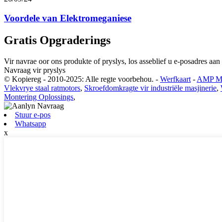
Voordele van Elektromeganiese
Gratis Opgraderings
Vir navrae oor ons produkte of pryslys, los asseblief u e-posadres aan
Navraag vir pryslys
© Kopiereg - 2010-2025: Alle regte voorbehou.
-
Werfkaart
-
AMP Mo
Vlekvrye staal ratmotors
,
Skroefdomkragte vir industriële masjinerie
,
Montering Oplossings
,
Stuur e-pos
Whatsapp
x