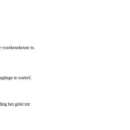
ie voorkeurkeuse is:
gtinge te oortref.
ing het gelei tot: