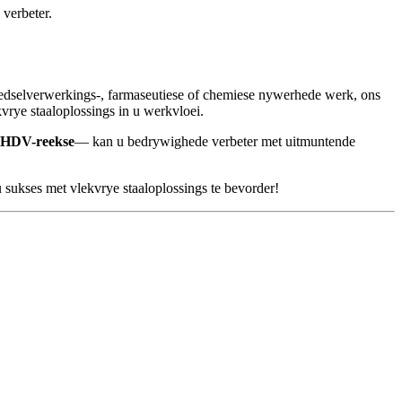
 verbeter.
oedselverwerkings-, farmaseutiese of chemiese nywerhede werk, ons
rye staaloplossings in u werkvloei.
 HDV-reekse
— kan u bedrywighede verbeter met uitmuntende
 sukses met vlekvrye staaloplossings te bevorder!