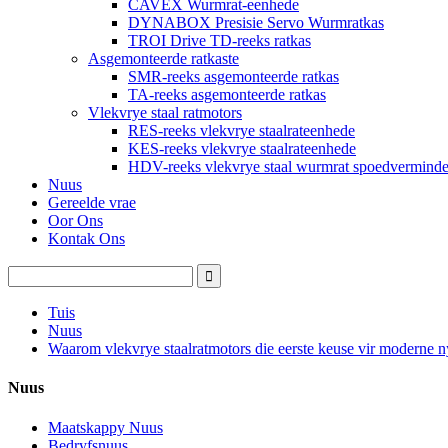
CAVEX Wurmrat-eenhede
DYNABOX Presisie Servo Wurmratkas
TROI Drive TD-reeks ratkas
Asgemonteerde ratkaste
SMR-reeks asgemonteerde ratkas
TA-reeks asgemonteerde ratkas
Vlekvrye staal ratmotors
RES-reeks vlekvrye staalrateenhede
KES-reeks vlekvrye staalrateenhede
HDV-reeks vlekvrye staal wurmrat spoedverminde
Nuus
Gereelde vrae
Oor Ons
Kontak Ons
Tuis
Nuus
Waarom vlekvrye staalratmotors die eerste keuse vir moderne 
Nuus
Maatskappy Nuus
Bedryfsnuus