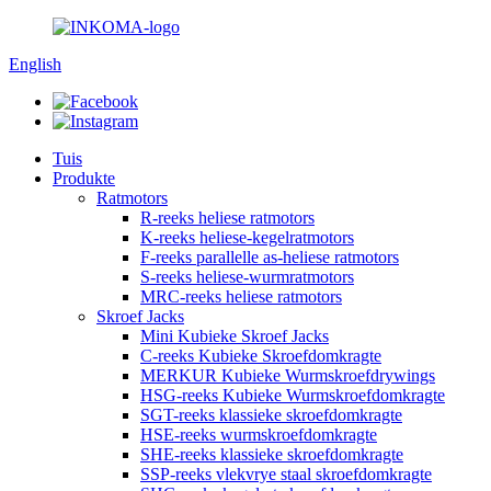
English
Tuis
Produkte
Ratmotors
R-reeks heliese ratmotors
K-reeks heliese-kegelratmotors
F-reeks parallelle as-heliese ratmotors
S-reeks heliese-wurmratmotors
MRC-reeks heliese ratmotors
Skroef Jacks
Mini Kubieke Skroef Jacks
C-reeks Kubieke Skroefdomkragte
MERKUR Kubieke Wurmskroefdrywings
HSG-reeks Kubieke Wurmskroefdomkragte
SGT-reeks klassieke skroefdomkragte
HSE-reeks wurmskroefdomkragte
SHE-reeks klassieke skroefdomkragte
SSP-reeks vlekvrye staal skroefdomkragte