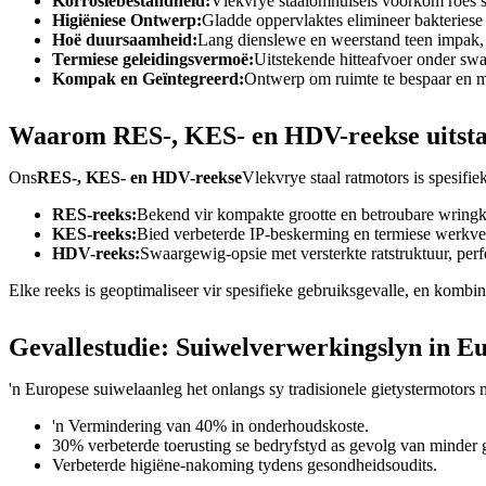
Korrosiebestandheid:
Vlekvrye staalomhulsels voorkom roes s
Higiëniese Ontwerp:
Gladde oppervlaktes elimineer bakteries
Hoë duursaamheid:
Lang dienslewe en weerstand teen impak, 
Termiese geleidingsvermoë:
Uitstekende hitteafvoer onder swa
Kompak en Geïntegreerd:
Ontwerp om ruimte te bespaar en mak
Waarom RES-, KES- en HDV-reekse uitst
Ons
RES-, KES- en HDV-reekse
Vlekvrye staal ratmotors is spesifie
RES-reeks:
Bekend vir kompakte grootte en betroubare wringkr
KES-reeks:
Bied verbeterde IP-beskerming en termiese werkver
HDV-reeks:
Swaargewig-opsie met versterkte ratstruktuur, per
Elke reeks is geoptimaliseer vir spesifieke gebruiksgevalle, en komb
Gevallestudie: Suiwelverwerkingslyn in E
'n Europese suiwelaanleg het onlangs sy tradisionele gietystermotors 
'n Vermindering van 40% in onderhoudskoste.
30% verbeterde toerusting se bedryfstyd as gevolg van minder 
Verbeterde higiëne-nakoming tydens gesondheidsoudits.