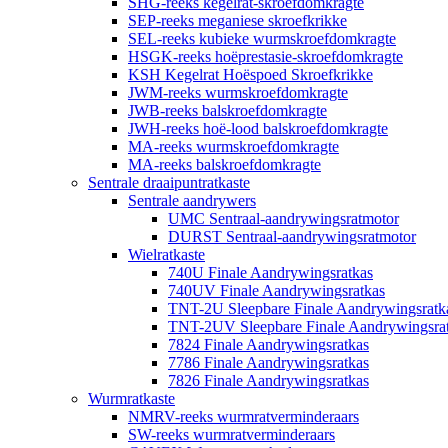
SHG-reeks kegelrat-skroefdomkragte
SEP-reeks meganiese skroefkrikke
SEL-reeks kubieke wurmskroefdomkragte
HSGK-reeks hoëprestasie-skroefdomkragte
KSH Kegelrat Hoëspoed Skroefkrikke
JWM-reeks wurmskroefdomkragte
JWB-reeks balskroefdomkragte
JWH-reeks hoë-lood balskroefdomkragte
MA-reeks wurmskroefdomkragte
MA-reeks balskroefdomkragte
Sentrale draaipuntratkaste
Sentrale aandrywers
UMC Sentraal-aandrywingsratmotor
DURST Sentraal-aandrywingsratmotor
Wielratkaste
740U Finale Aandrywingsratkas
740UV Finale Aandrywingsratkas
TNT-2U Sleepbare Finale Aandrywingsratk
TNT-2UV Sleepbare Finale Aandrywingsra
7824 Finale Aandrywingsratkas
7786 Finale Aandrywingsratkas
7826 Finale Aandrywingsratkas
Wurmratkaste
NMRV-reeks wurmratverminderaars
SW-reeks wurmratverminderaars