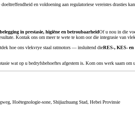
doeltreffendheid en voldoening aan regulatoriese vereistes drasties kan
 belegging in prestasie, higiëne en betroubaarheid
Of u nou in die v
ate. Kontak ons ​​om meer te wete te kom oor die integrasie van vlekv
dek hoe ons vlekvrye staal ratmotors — insluitend die
RES-, KES- en
kwotasie wat op u bedryfsbehoeftes afgestem is. Kom ons werk saam om u
gweg, Hoëtegnologie-sone, Shijiazhuang Stad, Hebei Provinsie